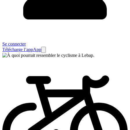
Se connecter
Télécharge l’app
App