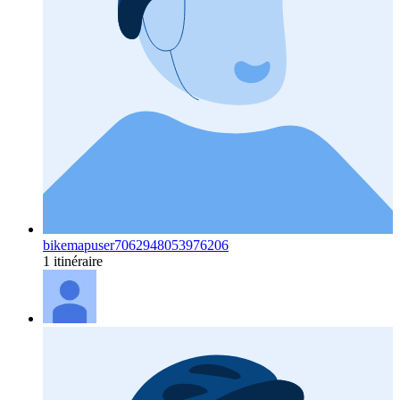
bikemapuser7062948053976206
1 itinéraire