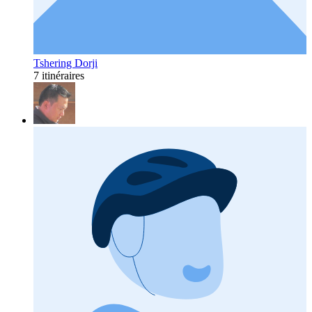
Tshering Dorji
7 itinéraires