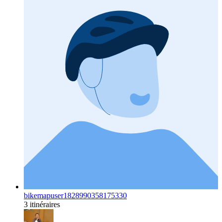
bikemapuser1828990358175330
3 itinéraires