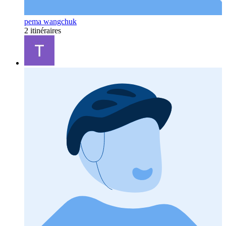
pema wangchuk
2 itinéraires