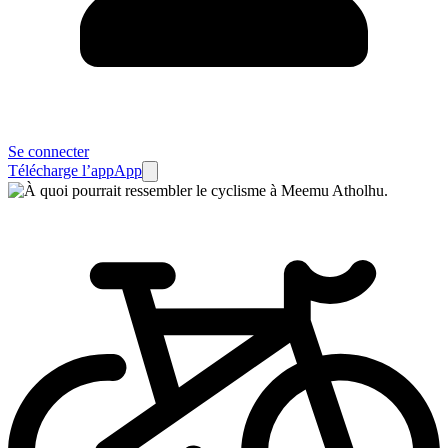
Se connecter
Télécharge l’app
App