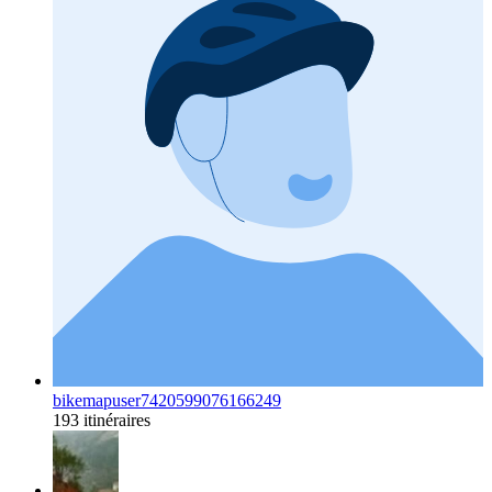
bikemapuser7420599076166249
193 itinéraires