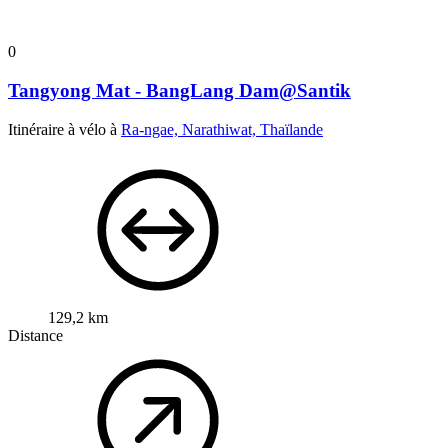
0
Tangyong Mat - BangLang Dam@Santik
Itinéraire à vélo à
Ra-ngae, Narathiwat, Thaïlande
129,2 km
Distance