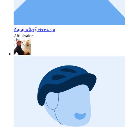
กัญญาณัฎฐ์ พรหมจุล
2 itinéraires