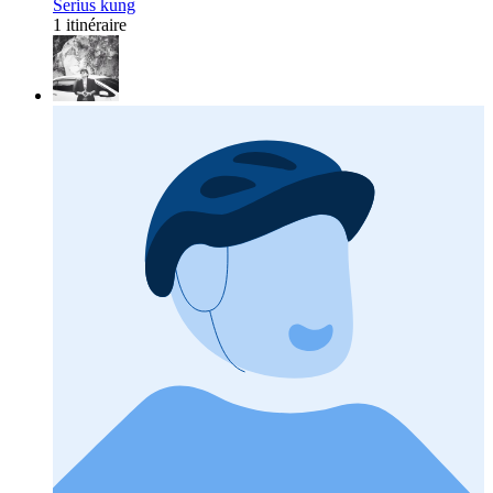
Serius kung
1 itinéraire