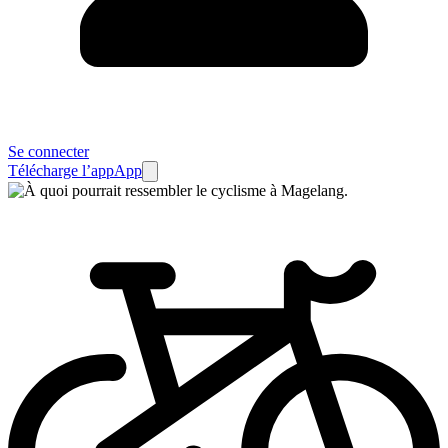
Se connecter
Télécharge l’app
App