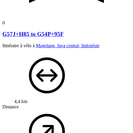
0
G57J+H85 to G54P+95F
Itinéraire à vélo à
Magelang, Java central, Indonésie
4,4 km
Distance