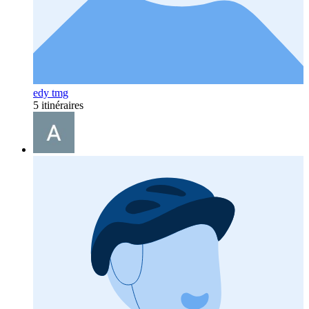
edy tmg
5 itinéraires