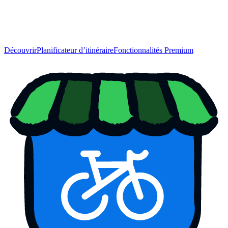
Découvrir
Planificateur d’itinéraire
Fonctionnalités Premium