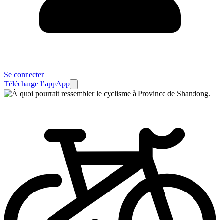
Se connecter
Télécharge l’app
App