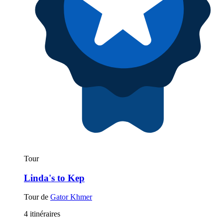
Tour
Linda's to Kep
Tour de
Gator Khmer
4 itinéraires