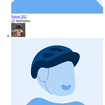
Sreng 262
22 itinéraires