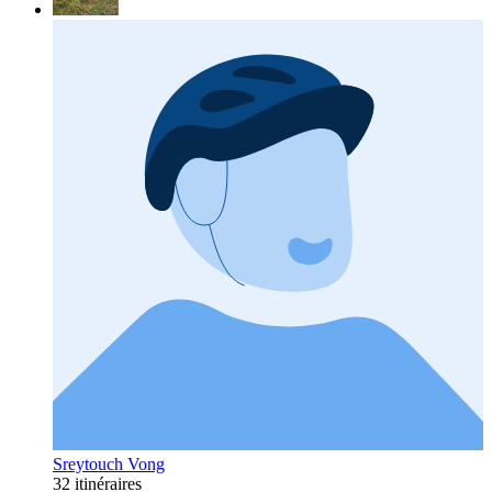
Sreytouch Vong
32 itinéraires