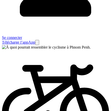
Se connecter
Télécharge l’app
App