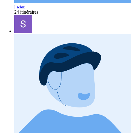
ipztar
24 itinéraires