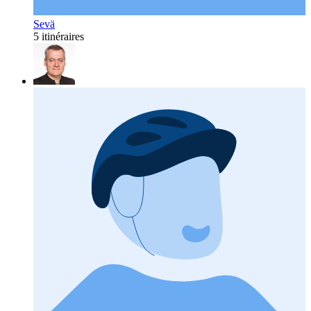
Sevä
5 itinéraires