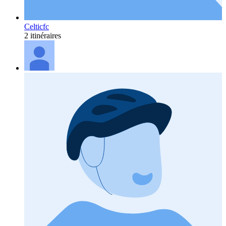
Celticfc
2 itinéraires