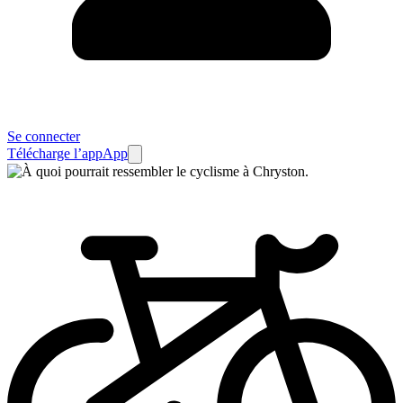
Se connecter
Télécharge l’app
App