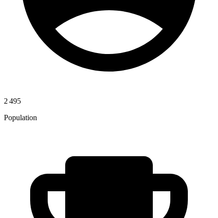
2 495
Population