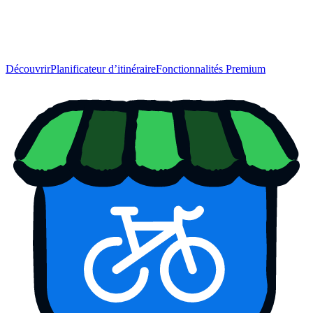
Découvrir
Planificateur d’itinéraire
Fonctionnalités Premium