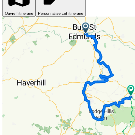
Ouvre l’itinéraire
Personnalise cet itinéraire