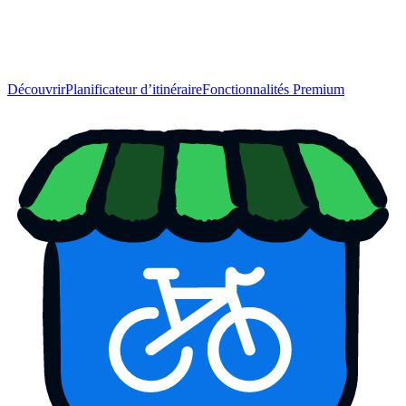
Découvrir
Planificateur d’itinéraire
Fonctionnalités Premium