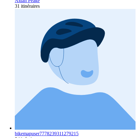
Aidan Peake
31 itinéraires
bikemapuser7778239311279215