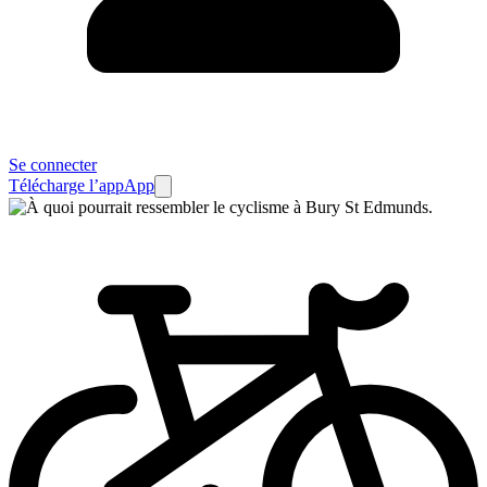
Se connecter
Télécharge l’app
App