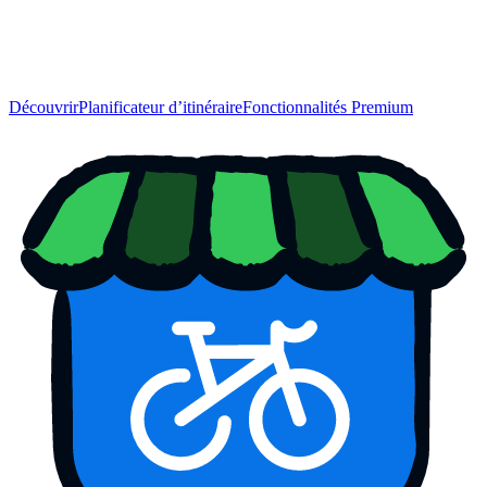
Découvrir
Planificateur d’itinéraire
Fonctionnalités Premium