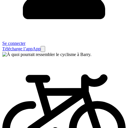
Se connecter
Télécharge l’app
App