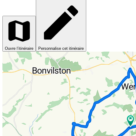
Ouvre l’itinéraire
Personnalise cet itinéraire