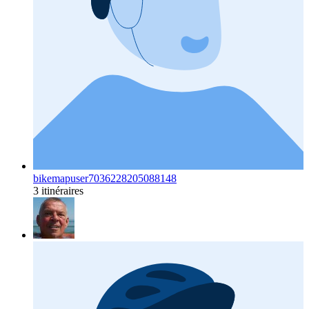
bikemapuser7036228205088148
3 itinéraires