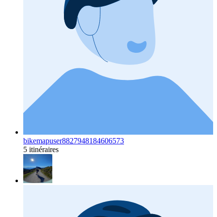
bikemapuser8827948184606573
5 itinéraires