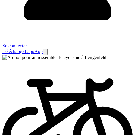
Se connecter
Télécharge l’app
App