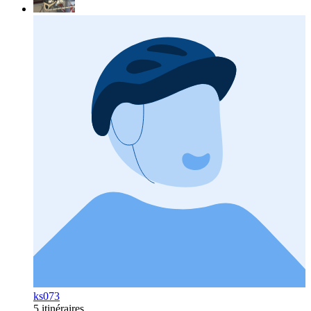
ks073
5 itinéraires