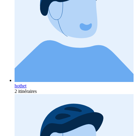
hothet
2 itinéraires