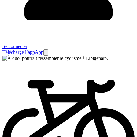
Se connecter
Télécharge l’app
App