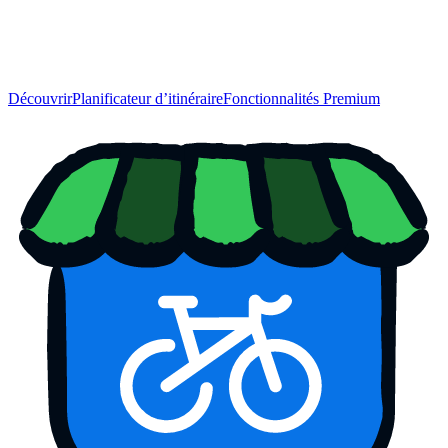
Découvrir
Planificateur d’itinéraire
Fonctionnalités Premium