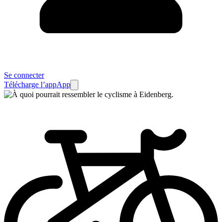
Se connecter
Télécharge l’app
App