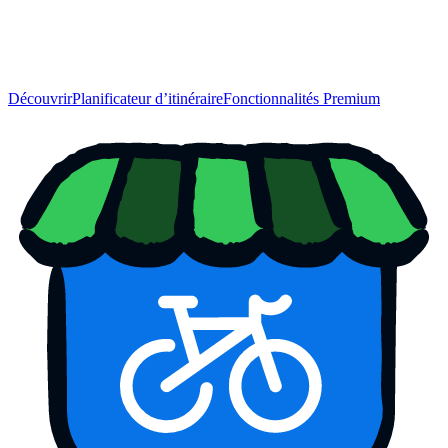
Découvrir
Planificateur d’itinéraire
Fonctionnalités Premium