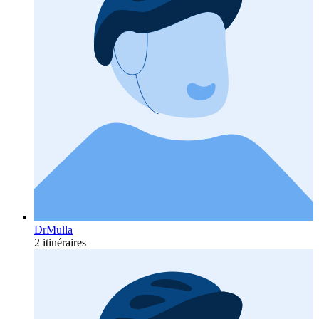
DrMulla
2 itinéraires