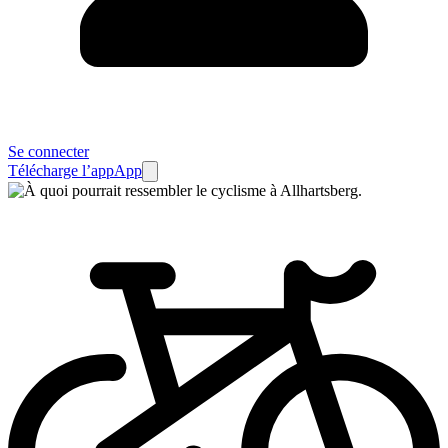
Se connecter
Télécharge l’app
App