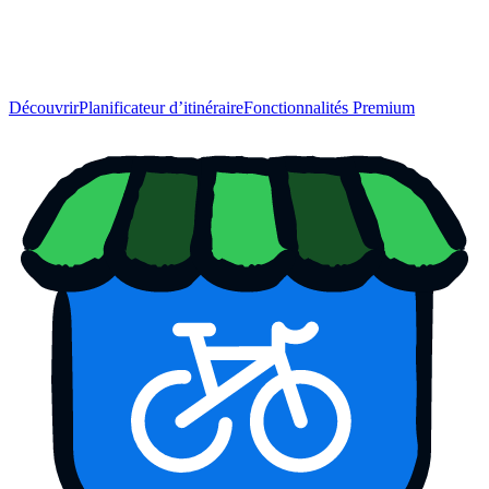
Découvrir
Planificateur d’itinéraire
Fonctionnalités Premium