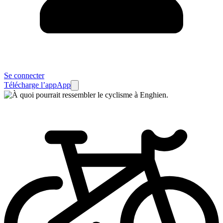
Se connecter
Télécharge l’app
App