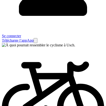
Se connecter
Télécharge l’app
App