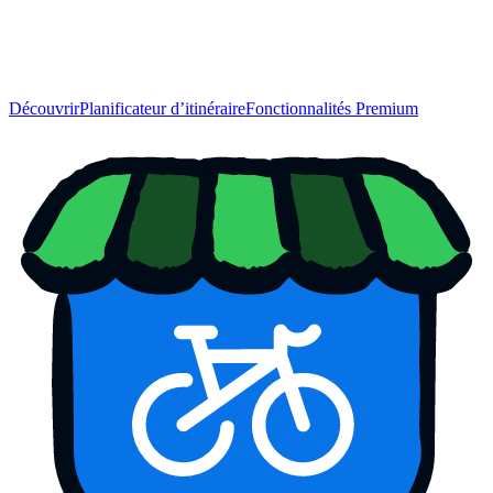
Découvrir
Planificateur d’itinéraire
Fonctionnalités Premium