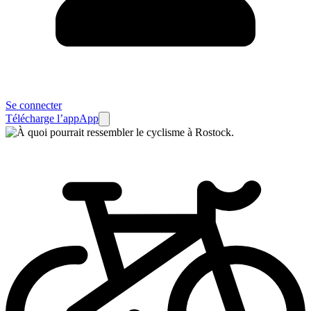
Se connecter
Télécharge l’app
App