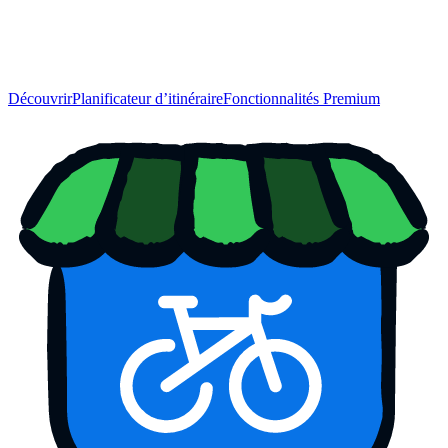
Découvrir
Planificateur d’itinéraire
Fonctionnalités Premium