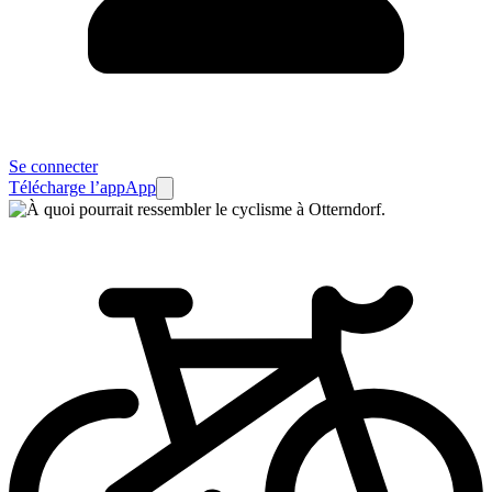
Se connecter
Télécharge l’app
App