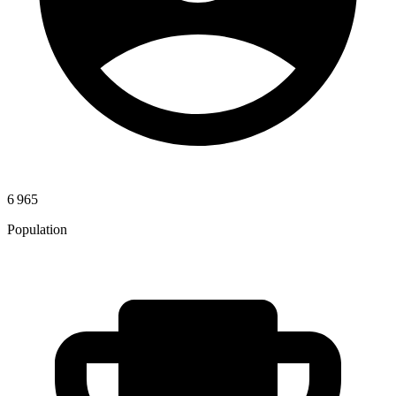
6 965
Population