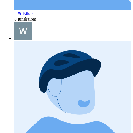
HötiBiker
8 itinéraires