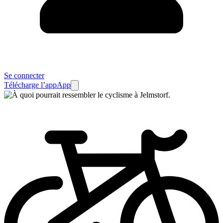
Se connecter
Télécharge l’app
App