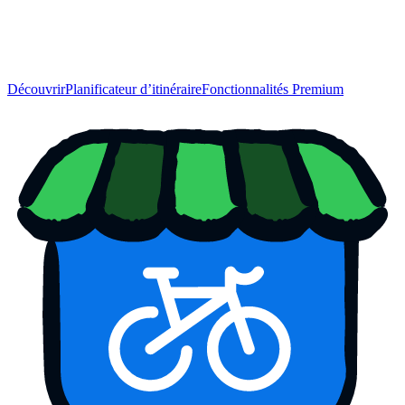
Découvrir
Planificateur d’itinéraire
Fonctionnalités Premium