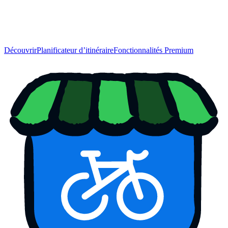
Découvrir
Planificateur d’itinéraire
Fonctionnalités Premium