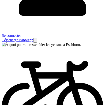
Se connecter
Télécharge l’app
App