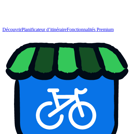
Découvrir
Planificateur d’itinéraire
Fonctionnalités Premium