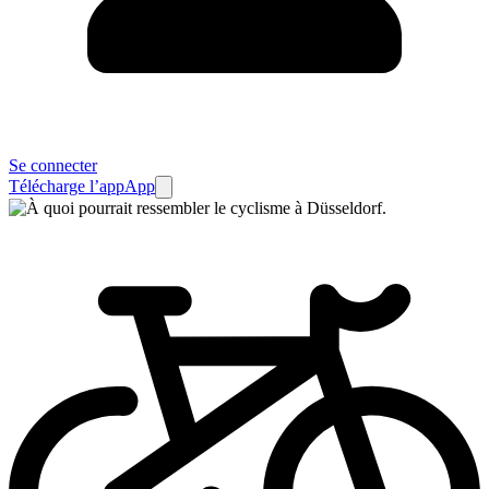
Se connecter
Télécharge l’app
App