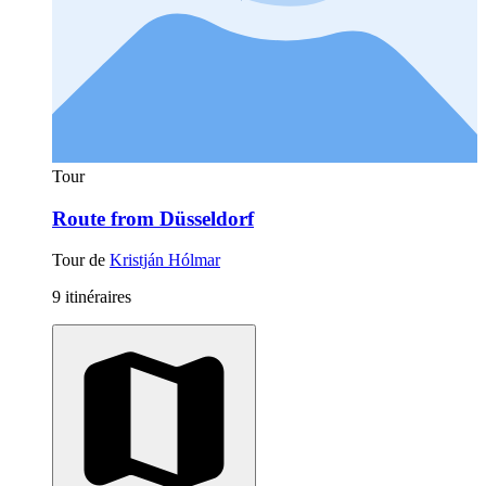
Tour
Route from Düsseldorf
Tour de
Kristján Hólmar
9 itinéraires