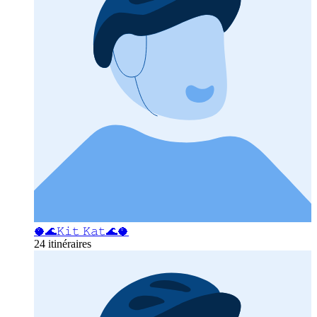
🥥🌊𝙺𝚒𝚝 𝙺𝚊𝚝🌊🥥
24 itinéraires