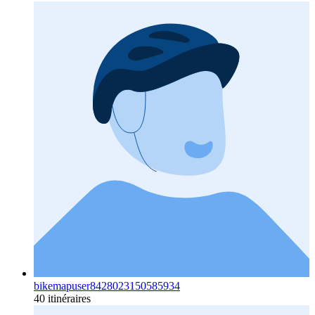
bikemapuser8428023150585934
40 itinéraires