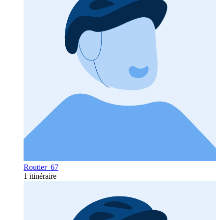
Routier_67
1 itinéraire