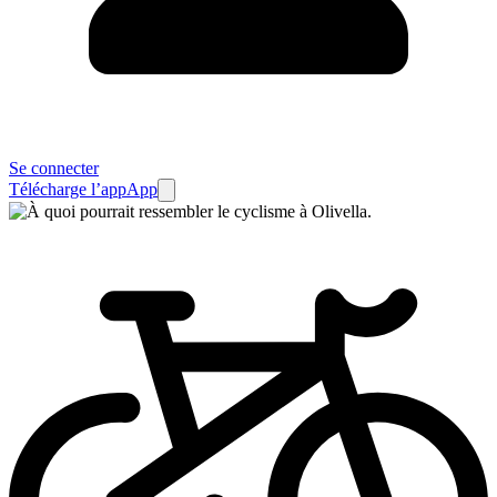
Se connecter
Télécharge l’app
App