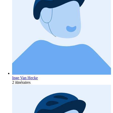
Inge Van Hecke
2 itinéraires