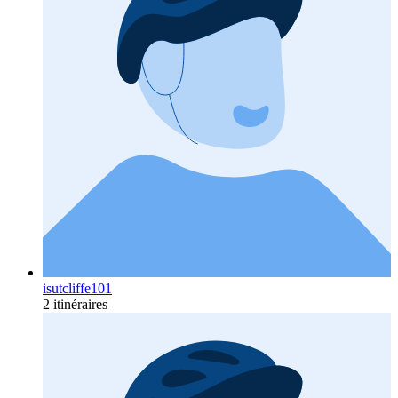
isutcliffe101
2 itinéraires