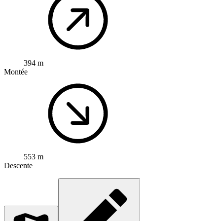
394 m
Montée
553 m
Descente