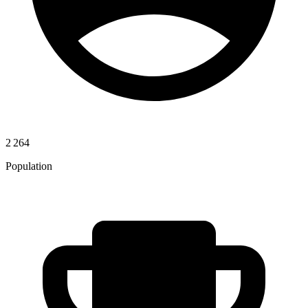
2 264
Population