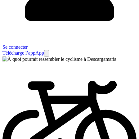
Se connecter
Télécharge l’app
App