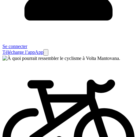
Se connecter
Télécharge l’app
App