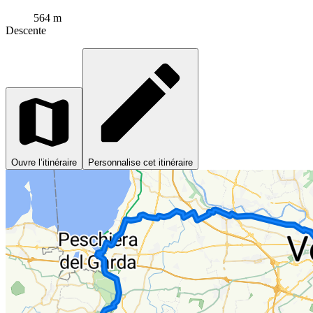
564 m
Descente
Ouvre l’itinéraire
Personnalise cet itinéraire