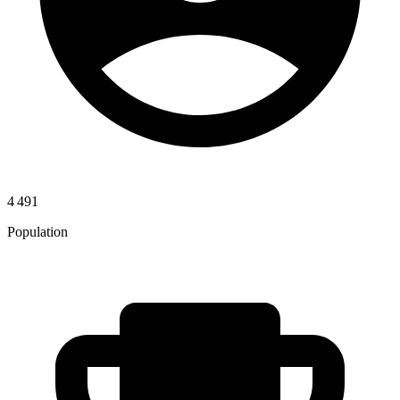
4 491
Population