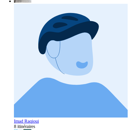
Imad Raqioui
8 itinéraires