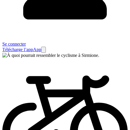
Se connecter
Télécharge l’app
App