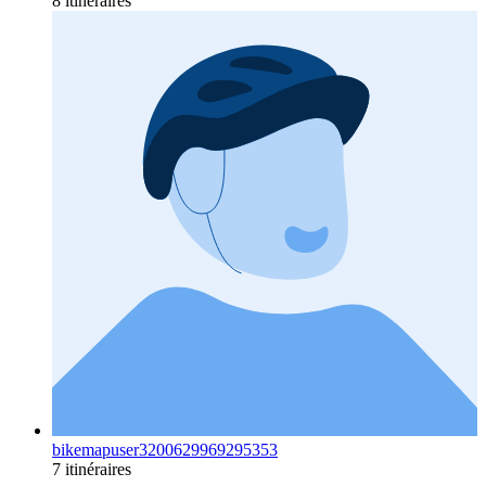
8 itinéraires
bikemapuser3200629969295353
7 itinéraires