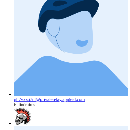
qh7vxzq7nt@privaterelay.appleid.com
6 itinéraires