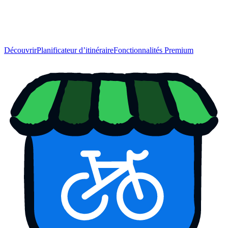
Découvrir
Planificateur d’itinéraire
Fonctionnalités Premium