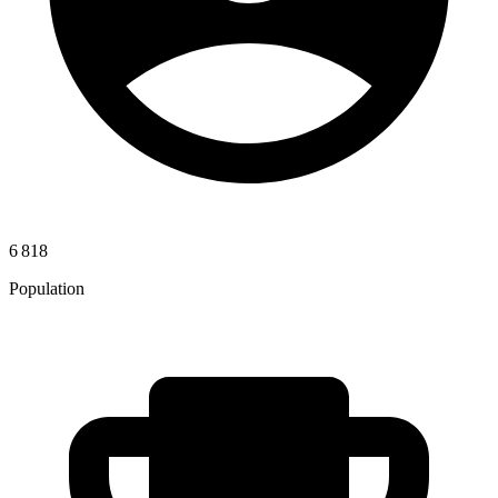
6 818
Population