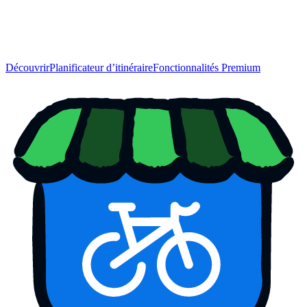
Découvrir
Planificateur d’itinéraire
Fonctionnalités Premium