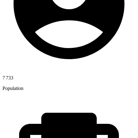
7 733
Population