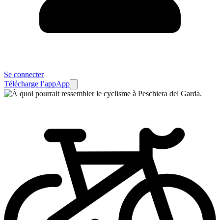
Se connecter
Télécharge l’app
App