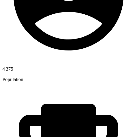
4 375
Population