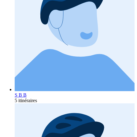
S B B
5 itinéraires