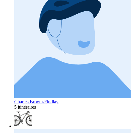
Charles Brown-Findlay
5 itinéraires