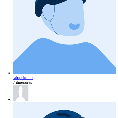
salopekdino
7 itinéraires