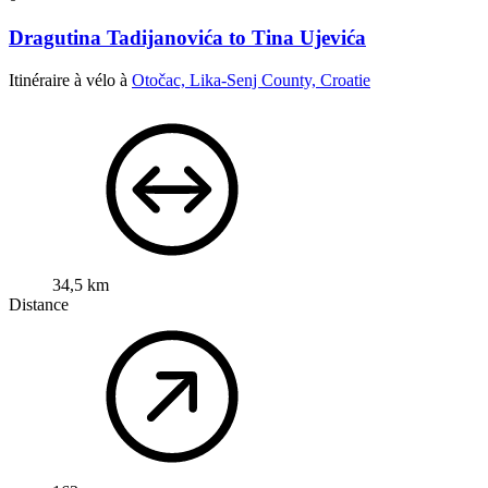
Dragutina Tadijanovića to Tina Ujevića
Itinéraire à vélo à
Otočac, Lika-Senj County, Croatie
34,5 km
Distance