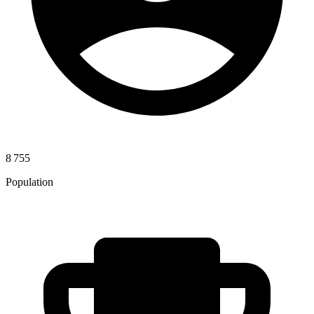
8 755
Population