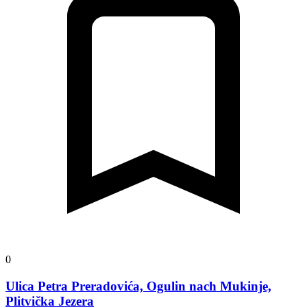
0
Ulica Petra Preradovića, Ogulin nach Mukinje,
Plitvička Jezera