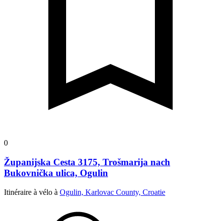
0
Županijska Cesta 3175, Trošmarija nach
Bukovnička ulica, Ogulin
Itinéraire à vélo à
Ogulin, Karlovac County, Croatie