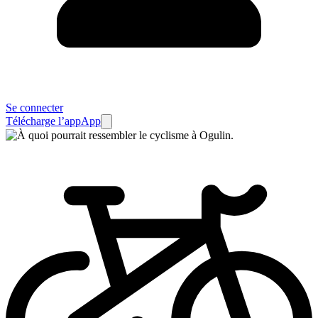
Se connecter
Télécharge l’app
App