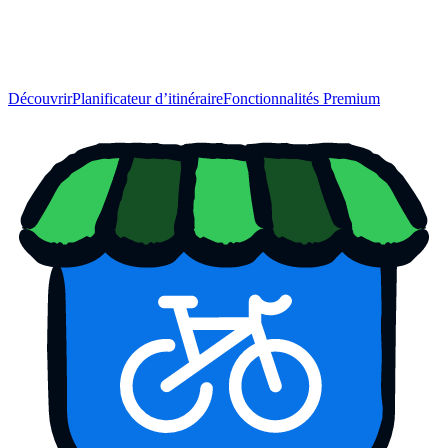
Découvrir
Planificateur d’itinéraire
Fonctionnalités Premium