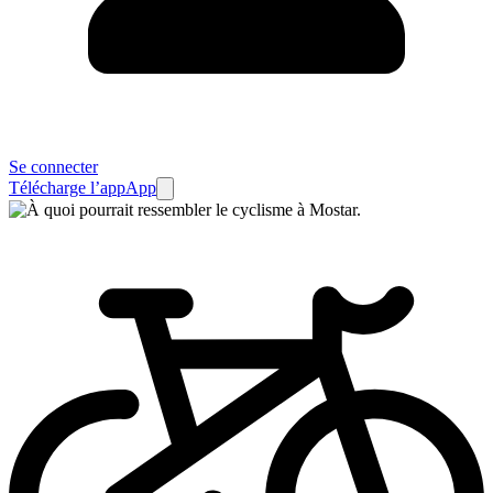
Se connecter
Télécharge l’app
App