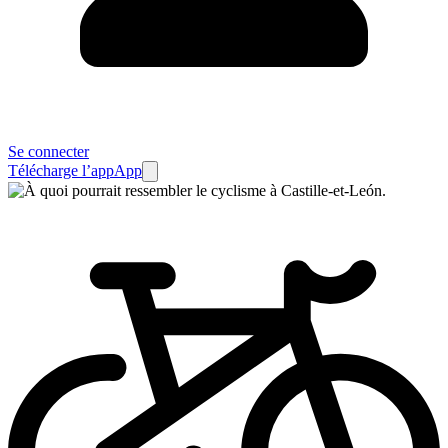
Se connecter
Télécharge l’app
App