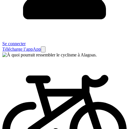
Se connecter
Télécharge l’app
App