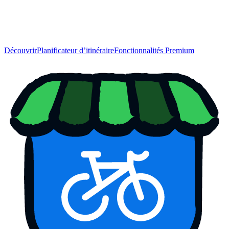
Découvrir
Planificateur d’itinéraire
Fonctionnalités Premium