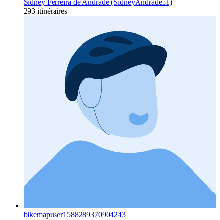
Sidney Ferreira de Andrade (SidneyAndrade31)
293 itinéraires
bikemapuser1588289370904243