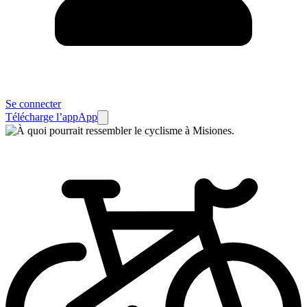
Se connecter
Télécharge l’app
App