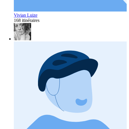
Vivian Luize
168 itinéraires