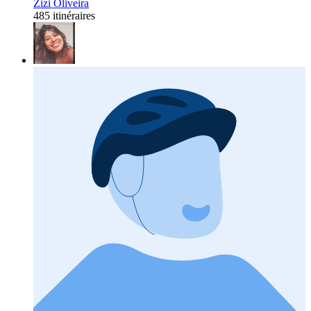
Zizi Oliveira
485 itinéraires