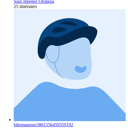
Saul Jimenez Oropeza
25 itinéraires
bikemapuser3861556459359192