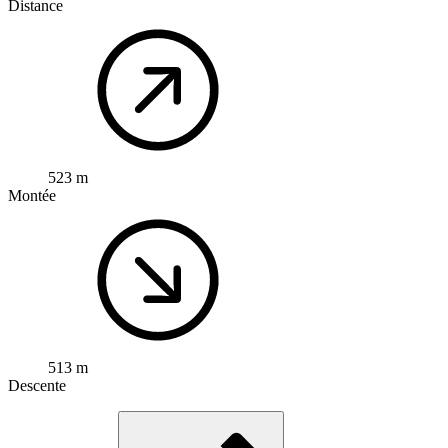
Distance
523 m
Montée
513 m
Descente