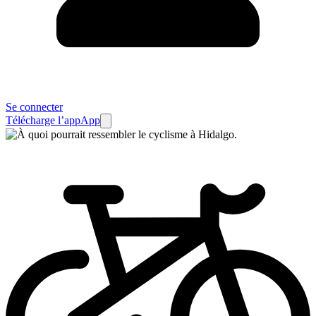
Se connecter
Télécharge l’app
App