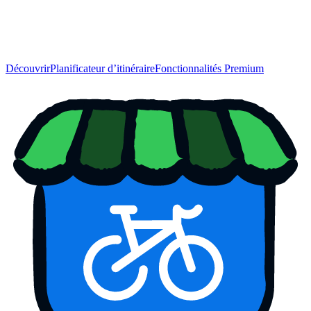
Découvrir
Planificateur d’itinéraire
Fonctionnalités Premium