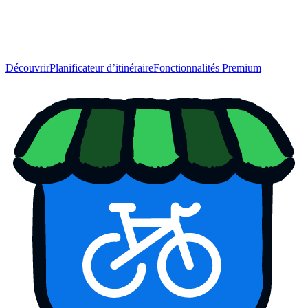
Découvrir
Planificateur d’itinéraire
Fonctionnalités Premium