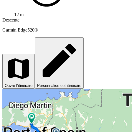
12 m
Descente
Garmin
Edge520®
Ouvre l’itinéraire
Personnalise cet itinéraire