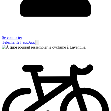
Se connecter
Télécharge l’app
App