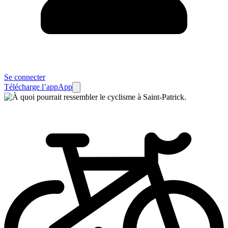
Se connecter
Télécharge l’app
App