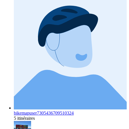
bikemapuser7305436709510324
5 itinéraires