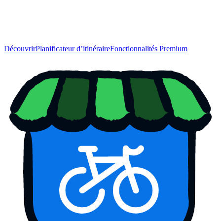
Découvrir
Planificateur d’itinéraire
Fonctionnalités Premium