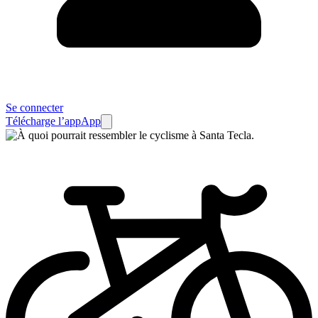
Se connecter
Télécharge l’app
App