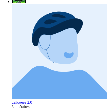
deilogeee 2.0
3 itinéraires