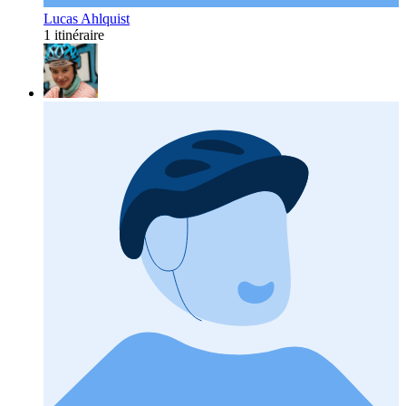
Lucas Ahlquist
1 itinéraire