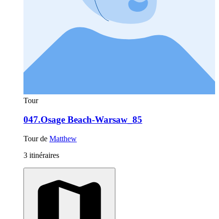
Tour
047.Osage Beach-Warsaw_85
Tour de
Matthew
3 itinéraires