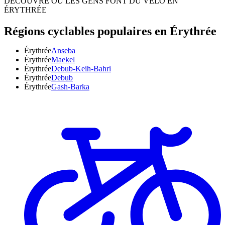
DÉCOUVRE OÙ LES GENS FONT DU VÉLO EN
ÉRYTHRÉE
Régions cyclables populaires en Érythrée
Érythrée
Anseba
Érythrée
Maekel
Érythrée
Debub-Keih-Bahri
Érythrée
Debub
Érythrée
Gash-Barka