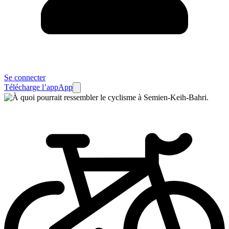
Se connecter
Télécharge l’app
App