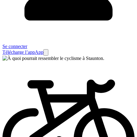
Se connecter
Télécharge l’app
App