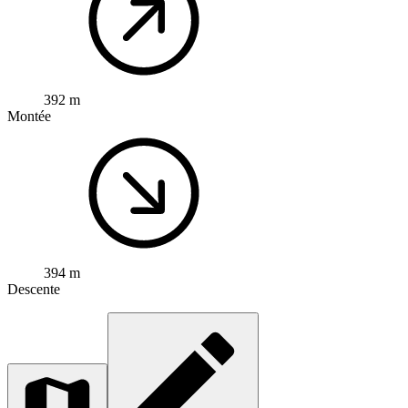
392 m
Montée
394 m
Descente