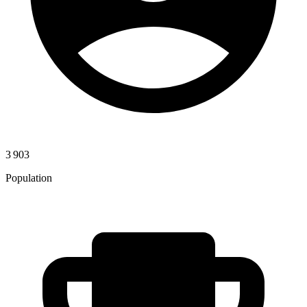
3 903
Population