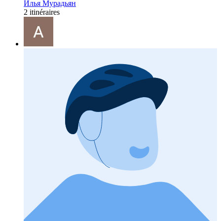
Илья Мурадьян
2 itinéraires