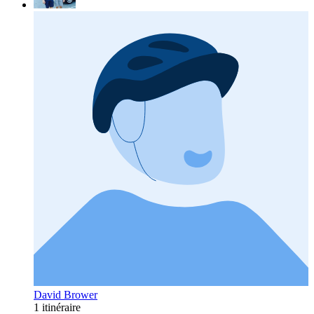
David Brower
1 itinéraire