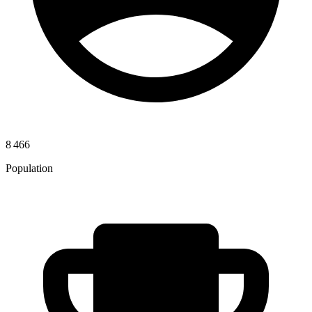
8 466
Population