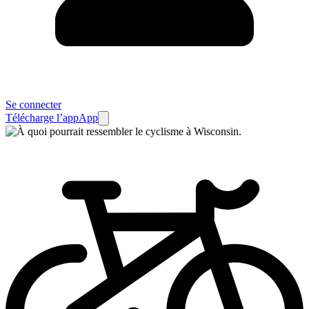
Se connecter
Télécharge l’app
App