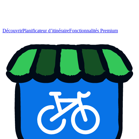
Découvrir
Planificateur d’itinéraire
Fonctionnalités Premium