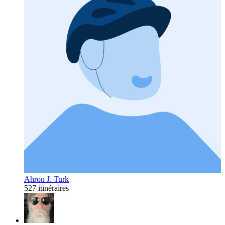
Ahron J. Turk
527 itinéraires