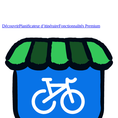
Découvrir
Planificateur d’itinéraire
Fonctionnalités Premium