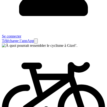
Se connecter
Télécharge l’app
App