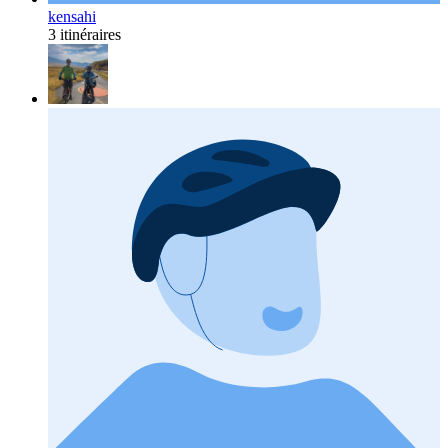
kensahi
3 itinéraires