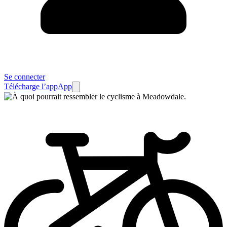
Se connecter
Télécharge l’app
App