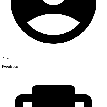
2 826
Population