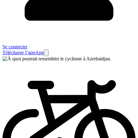
Se connecter
Télécharge l’app
App