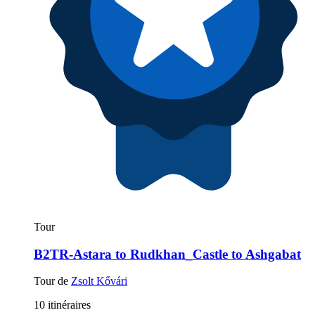
Tour
B2TR-Astara to Rudkhan_Castle to Ashgabat
Tour de
Zsolt Kővári
10 itinéraires