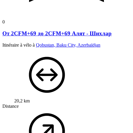
0
От 2CFM+69 до 2CFM+69 Алят - Шихлар
Itinéraire à vélo à
Qobustan, Baku City, Azerbaïdjan
20,2 km
Distance