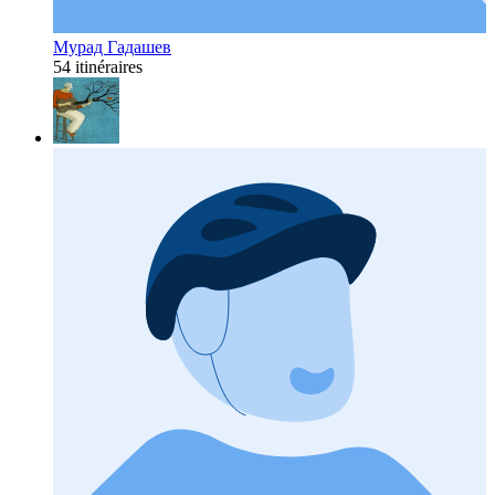
Мурад Гадашев
54 itinéraires