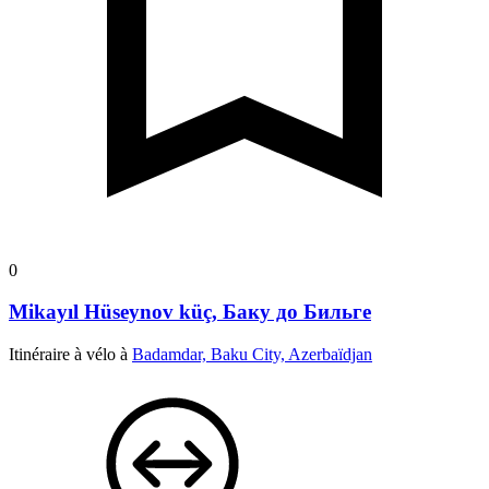
0
Mikayıl Hüseynov küç, Баку до Бильге
Itinéraire à vélo à
Badamdar, Baku City, Azerbaïdjan